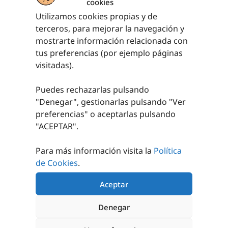
¿TIENES ALGUNA DUDA?
cookies
¿NECESITAS ASESORAMIENTO
Utilizamos cookies propias y de
DEPORTIVO?
terceros, para mejorar la navegación y
mostrarte información relacionada con
Somos una empresa con más de 20 años de experiencia
en el sector.
tus preferencias (por ejemplo páginas
visitadas).
Asesoramiento personalizado para lograr un
equipamiento adecuado.
Puedes rechazarlas pulsando
Nos encargamos de tus instalaciones deportivas.
"Denegar", gestionarlas pulsando "
Ver
preferencias
" o aceptarlas pulsando
"ACEPTAR".
Para más información visita la
Política
de Cookies
.
Aceptar
Denegar
CATÁLOGOS 24/25 y 25/26