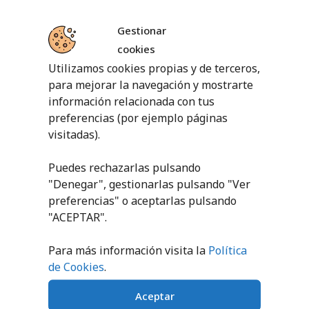
Gestionar
cookies
Utilizamos cookies propias y de terceros,
para mejorar la navegación y mostrarte
PRODUCTOS RELACIONADOS
información relacionada con tus
preferencias (por ejemplo páginas
visitadas).
Puedes rechazarlas pulsando
"Denegar", gestionarlas pulsando "
Ver
preferencias
" o aceptarlas pulsando
"ACEPTAR".
PELOTA
SET PELOTAS
GRAVITATORIA
MALABAR PIEL
Para más información visita la
Política
LUMINISCENTE
de Cookies
.
9,00
€
sin IVA (
10,89
€
9,60
€
sin IVA (
11,62
€
iva incl.)
Aceptar
iva incl.)