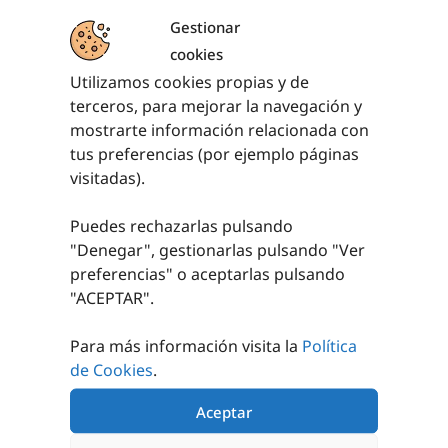
Gestionar
cookies
Utilizamos cookies propias y de
terceros, para mejorar la navegación y
PRODUCTOS RELACIONADOS
mostrarte información relacionada con
tus preferencias (por ejemplo páginas
visitadas).
Puedes rechazarlas pulsando
"Denegar", gestionarlas pulsando "
Ver
preferencias
" o aceptarlas pulsando
"ACEPTAR".
SET PELOTAS
GRAVITY CONTACT
MALABAR PVC
BALL
Para más información visita la
Política
de Cookies
.
7,59
€
9,06
€
sin IVA (
9,18
€
sin IVA (
10,96
€
iva incl.)
iva incl.)
Aceptar
AÑADIR AL
AÑADIR AL
CARRITO
CARRITO