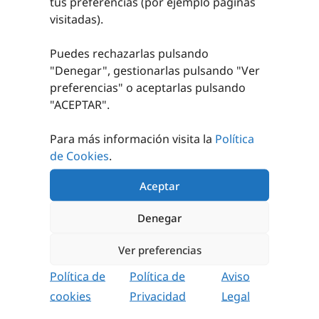
tus preferencias (por ejemplo páginas
PEDIR
2,10
€
sin IVA (
2,54
€
PRESUPUESTO
visitadas).
iva incl.)
AÑADIR AL
Puedes rechazarlas pulsando
CARRITO
"Denegar", gestionarlas pulsando "
Ver
preferencias
" o aceptarlas pulsando
"ACEPTAR".
Para más información visita la
Política
de Cookies
.
¿TIENES ALGUNA DUDA?
Aceptar
¿NECESITAS ASESORAMIENTO
DEPORTIVO?
Denegar
Somos una empresa con más de 20 años de experiencia
en el sector.
Ver preferencias
Asesoramiento personalizado para lograr un
Política de
Política de
Aviso
equipamiento adecuado.
cookies
Privacidad
Legal
Nos encargamos de tus instalaciones deportivas.