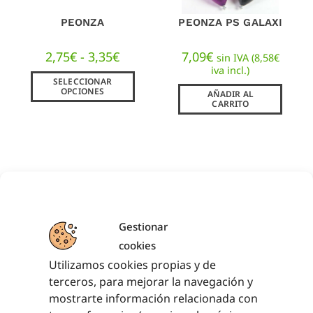
PEONZA
PEONZA PS GALAXI
2,75
€
-
3,35
€
7,09
€
sin IVA (
8,58
€
iva incl.)
SELECCIONAR
OPCIONES
AÑADIR AL
CARRITO
Gestionar
cookies
Utilizamos cookies propias y de
terceros, para mejorar la navegación y
TROMPO CON
YO-YO MADERA
MOÑO
mostrarte información relacionada con