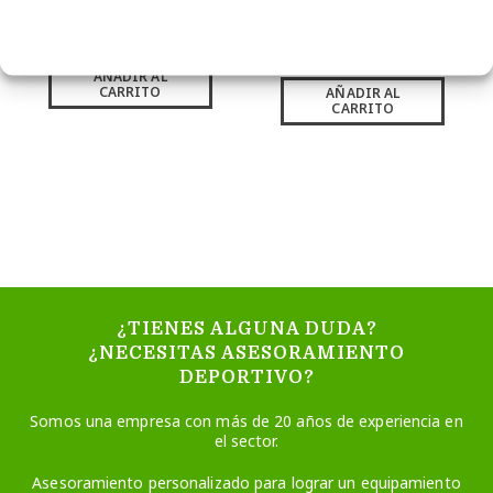
21,37
€
sin IVA
4,19
€
sin IVA (
5,07
€
(
25,86
€
iva incl.)
iva incl.)
AÑADIR AL
CARRITO
AÑADIR AL
CARRITO
¿TIENES ALGUNA DUDA?
¿NECESITAS ASESORAMIENTO
DEPORTIVO?
Somos una empresa con más de 20 años de experiencia en
el sector.
Asesoramiento personalizado para lograr un equipamiento