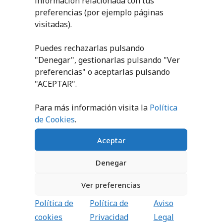
información relacionada con tus
preferencias (por ejemplo páginas
visitadas).
PICA PVC
BALANCE BOARD
TORTUGA
Puedes rechazarlas pulsando
1,23
€
-
3,44
€
30,90
€
"Denegar", gestionarlas pulsando "
Ver
sin IVA
(
37,39
€
iva incl.)
SELECCIONAR
preferencias
" o aceptarlas pulsando
OPCIONES
"ACEPTAR".
AÑADIR AL
CARRITO
Para más información visita la
Política
de Cookies
.
Aceptar
Denegar
Ver preferencias
Política de
Política de
Aviso
ACTIVITY BALL
BASE PARA PICAS Y
AROS
cookies
Privacidad
Legal