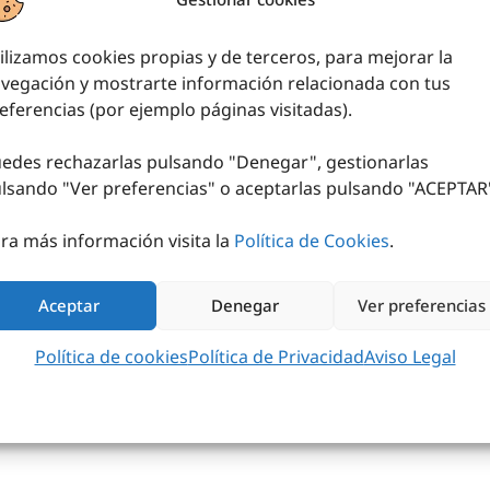
ilizamos cookies propias y de terceros, para mejorar la
vegación y mostrarte información relacionada con tus
eferencias (por ejemplo páginas visitadas).
edes rechazarlas pulsando "Denegar", gestionarlas
lsando "
Ver preferencias
" o aceptarlas pulsando "ACEPTAR
ELOTA SOFT GYM
ra más información visita la
Política de Cookies
.
5
€
sin IVA (
5,14
€
iva incl.)
AÑADIR AL CARRITO
Aceptar
Denegar
Ver preferencias
Política de cookies
Política de Privacidad
Aviso Legal