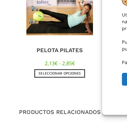
Ut
na
pr
Pu
pu
PELOTA PILATES
P
Pa
2,13
€
-
2,85
€
4,2
SELECCIONAR OPCIONES
PRODUCTOS RELACIONADOS