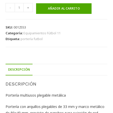
-
+
AÑADIR AL CARRITO
SKU:
0012553
Categoría:
Equipamientos Fútbol 11
Etiqueta:
portería futbol
DESCRIPCIÓN
DESCRIPCIÓN
Portería multiusos plegable metálica
Portería con arquillos plegables de 33 mm y marco metálico
de 80×40 mm, provisto de ganchos para sujeción de red.