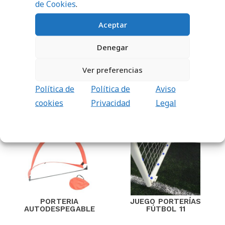
de Cookies
.
Aceptar
PEDIR
PEDIR
PRESUPUESTO
PRESUPUESTO
Denegar
Ver preferencias
Política de
Política de
Aviso
PRODUCTOS RELACIONADOS
cookies
Privacidad
Legal
PORTERIA
JUEGO PORTERÍAS
AUTODESPEGABLE
FÚTBOL 11