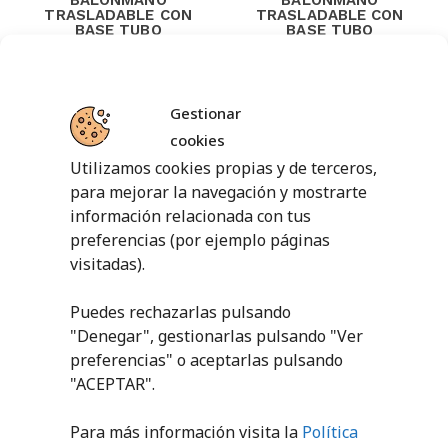
TRASLADABLE CON
TRASLADABLE CON
BASE TUBO
BASE TUBO
REDONDO
CUADRADA
ALUMINIO
ALUMINIO
PEDIR
PEDIR
Gestionar
PRESUPUESTO
PRESUPUESTO
cookies
Utilizamos cookies propias y de terceros,
para mejorar la navegación y mostrarte
información relacionada con tus
preferencias (por ejemplo páginas
visitadas).
Puedes rechazarlas pulsando
"Denegar", gestionarlas pulsando "
Ver
preferencias
" o aceptarlas pulsando
JUEGO PORTERÍA
JUEGO PORTERÍA
FÚTBOL SALA
FÚTBOL SALA
"ACEPTAR".
BALONMANO
BALONMANO
TRASLADABLE CON
TRASLADABLE CON
BASE TUBO
BASE TUBO
Para más información visita la
Política
CUADRADA 80×40
REDONDA
METÁLICA
METÁLICA