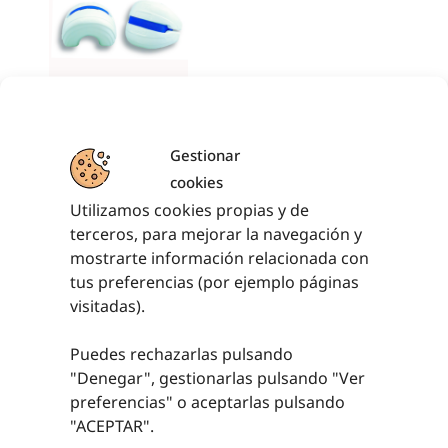
BRAZALETE RO-LO
BLANCO
Gestionar
12,09
€
sin IVA
cookies
(
14,63
€
iva incl.)
Utilizamos cookies propias y de
AÑADIR AL
terceros, para mejorar la navegación y
CARRITO
mostrarte información relacionada con
tus preferencias (por ejemplo páginas
visitadas).
Puedes rechazarlas pulsando
PRODUCTOS RELACIONADOS
"Denegar", gestionarlas pulsando "
Ver
preferencias
" o aceptarlas pulsando
"ACEPTAR".