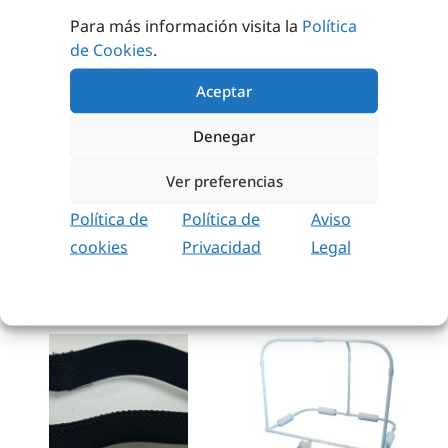
Para más información visita la
Política
de Cookies
.
Aceptar
TAPIZ FORMA
TAPIZ RELAJACIÓN
Denegar
OSITO
32,53
€
sin IVA
Ver preferencias
24,99
€
sin IVA
(
39,36
€
iva incl.)
(
30,24
€
iva incl.)
Política de
Política de
Aviso
AÑADIR AL
CARRITO
AÑADIR AL
cookies
Privacidad
Legal
CARRITO